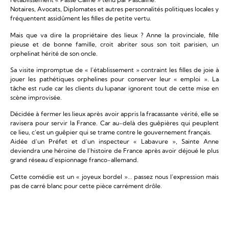
Notaires, Avocats, Diplomates et autres personnalités politiques locales y
fréquentent assidûment les filles de petite vertu.
Mais que va dire la propriétaire des lieux ? Anne la provinciale, fille
pieuse et de bonne famille, croit abriter sous son toit parisien, un
orphelinat hérité de son oncle.
Sa visite impromptue de « l’établissement » contraint les filles de joie à
jouer les pathétiques orphelines pour conserver leur « emploi ». La
tâche est rude car les clients du lupanar ignorent tout de cette mise en
scène improvisée.
Décidée à fermer les lieux après avoir appris la fracassante vérité, elle se
ravisera pour servir la France. Car au-delà des guêpières qui peuplent
ce lieu, c’est un guêpier qui se trame contre le gouvernement français.
Aidée d’un Préfet et d’un inspecteur « Labavure », Sainte Anne
deviendra une héroïne de l’histoire de France après avoir déjoué le plus
grand réseau d’espionnage franco-allemand.
Cette comédie est un « joyeux bordel »… passez nous l’expression mais
pas de carré blanc pour cette pièce carrément drôle.