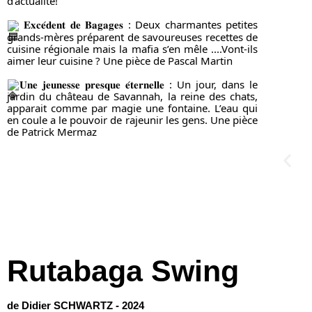
d’actualité!
𝐄𝐱𝐜𝐞́𝐝𝐞𝐧𝐭 𝐝𝐞 𝐁𝐚𝐠𝐚𝐠𝐞𝐬 : Deux charmantes petites
grands-mères préparent de savoureuses recettes de
cuisine régionale mais la mafia s’en mêle ....Vont-ils
aimer leur cuisine ? Une pièce de Pascal Martin
𝐔𝐧𝐞 𝐣𝐞𝐮𝐧𝐞𝐬𝐬𝐞 𝐩𝐫𝐞𝐬𝐪𝐮𝐞 𝐞́𝐭𝐞𝐫𝐧𝐞𝐥𝐥𝐞 : Un jour, dans le
jardin du château de Savannah, la reine des chats,
apparait comme par magie une fontaine. L’eau qui
en coule a le pouvoir de rajeunir les gens. Une pièce
de Patrick Mermaz
Rutabaga Swing
de Didier SCHWARTZ - 2024