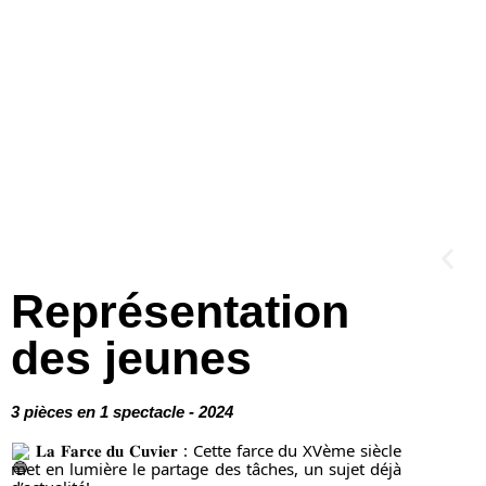
Représentation
des jeunes
3 pièces en 1 spectacle - 2024
𝐋𝐚 𝐅𝐚𝐫𝐜𝐞 𝐝𝐮 𝐂𝐮𝐯𝐢𝐞𝐫 : Cette farce du XVème siècle
met en lumière le partage des tâches, un sujet déjà