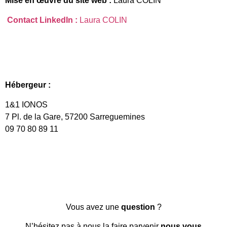
Mise en œuvre du site web :
Laura COLIN
Contact LinkedIn :
Laura COLIN
Hébergeur :
1&1 IONOS
7 Pl. de la Gare, 57200 Sarreguemines
09 70 80 89 11
Vous avez une
question
?
N’hésitez pas à nous la faire parvenir
nous vous